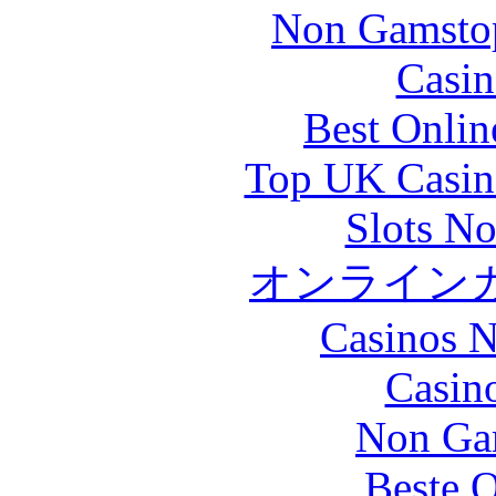
Non Gamstop
Casin
Best Onlin
Top UK Casin
Slots N
オンライン
Casinos 
Casin
Non Ga
Beste O