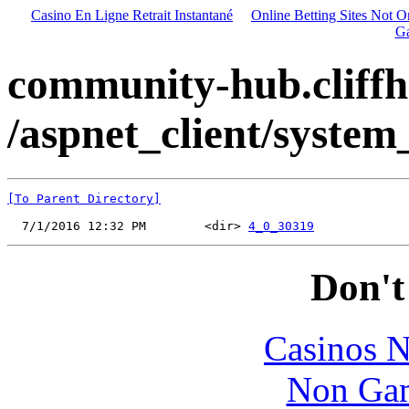
Casino En Ligne Retrait Instantané
Online Betting Sites Not 
Ga
community-hub.cliffh
/aspnet_client/syste
[To Parent Directory]
  7/1/2016 12:32 PM        <dir> 
4_0_30319
Don't
Casinos 
Non Gam